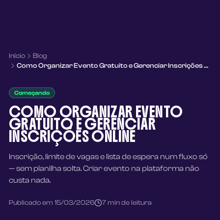
Início
Blog
Como Organizar Evento Gratuito e Gerenciar Inscrições Online
Começando
COMO ORGANIZAR EVENTO
GRATUITO E GERENCIAR
INSCRIÇÕES ONLINE
Inscrição, limite de vagas e lista de espera num fluxo só
— sem planilha solta. Criar evento na plataforma não
custa nada.
Publicado em
15/03/2026
7
min de leitura