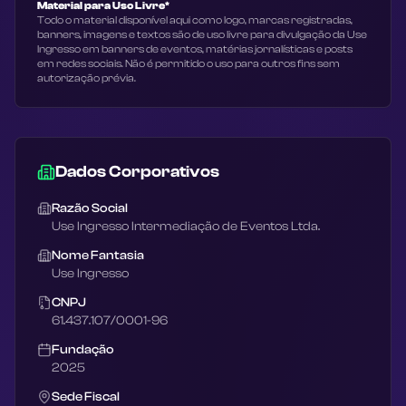
Material para Uso Livre*
Todo o material disponível aqui como logo, marcas registradas,
banners, imagens e textos são de uso livre para divulgação da Use
Ingresso em banners de eventos, matérias jornalísticas e posts
em redes sociais. Não é permitido o uso para outros fins sem
autorização prévia.
Dados Corporativos
Razão Social
Use Ingresso Intermediação de Eventos Ltda.
Nome Fantasia
Use Ingresso
CNPJ
61.437.107/0001-96
Fundação
2025
Sede Fiscal