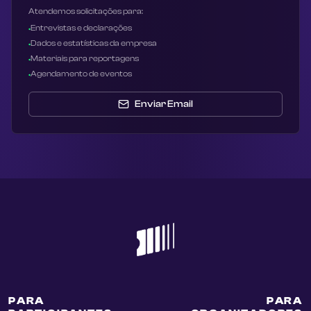
Atendemos solicitações para:
Entrevistas e declarações
•
Dados e estatísticas da empresa
•
Materiais para reportagens
•
Agendamento de eventos
•
Enviar Email
PARA
PARA