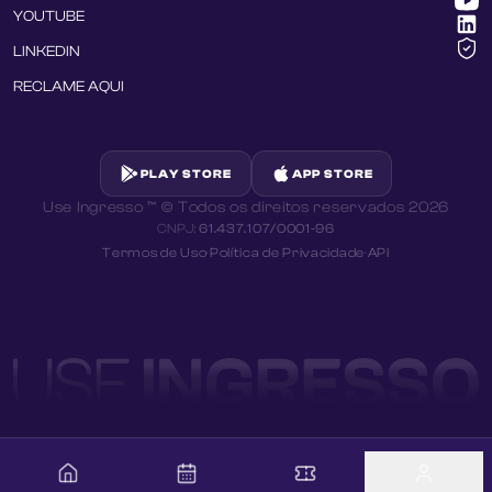
YOUTUBE
LINKEDIN
RECLAME AQUI
PLAY STORE
APP STORE
Use Ingresso ™ © Todos os direitos reservados
2026
CNPJ:
61.437.107/0001-96
Termos de Uso
·
Política de Privacidade
·
API