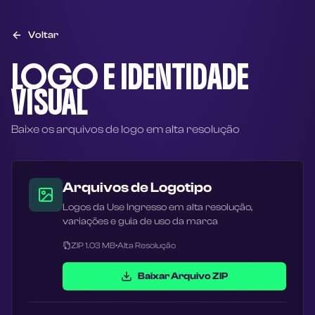
Voltar
LOGO E IDENTIDADE
VISUAL
Baixe os arquivos de logo em alta resolução
Arquivos de Logotipo
Logos da Use Ingresso em alta resolução,
variações e guia de uso da marca
ZIP 1.03 MB
•
Alta Resolução
Baixar Arquivo ZIP