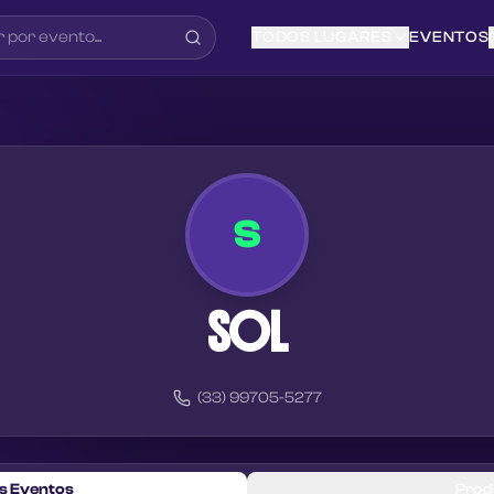
TODOS LUGARES
EVENTOS
S
SOL
(33) 99705-5277
s Eventos
Prod