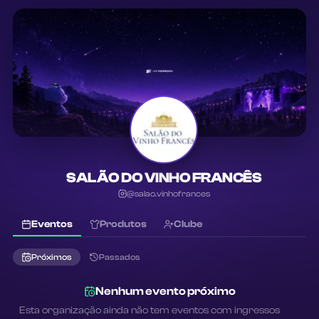
SALÃO DO VINHO FRANCÊS
@
salao.vinhofrances
Eventos
Produtos
Clube
Próximos
Passados
Nenhum evento próximo
Esta organização ainda não tem eventos com ingressos