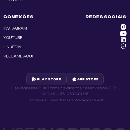
CONEXÕES
REDES SOCIAIS
INSTAGRAM
YOUTUBE
LINKEDIN
RECLAME AQUI
PLAY STORE
APP STORE
Use Ingresso ™ © Todos os direitos reservados
2026
CNPJ:
61.437.107/0001-96
Termos de Uso
·
Política de Privacidade
·
API