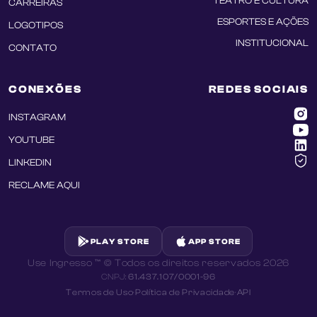
TEATRO E CULTURA
CARREIRAS
ESPORTES E AÇÕES
LOGOTIPOS
INSTITUCIONAL
CONTATO
CONEXÕES
REDES SOCIAIS
INSTAGRAM
YOUTUBE
LINKEDIN
RECLAME AQUI
PLAY STORE
APP STORE
Use Ingresso ™ © Todos os direitos reservados
2026
CNPJ:
61.437.107/0001-96
Termos de Uso
·
Política de Privacidade
·
API