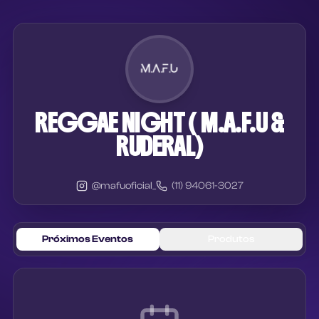
REGGAE NIGHT ( M.A.F.U &
RUDERAL)
@
mafuoficial_
(11) 94061-3027
Próximos Eventos
Produtos