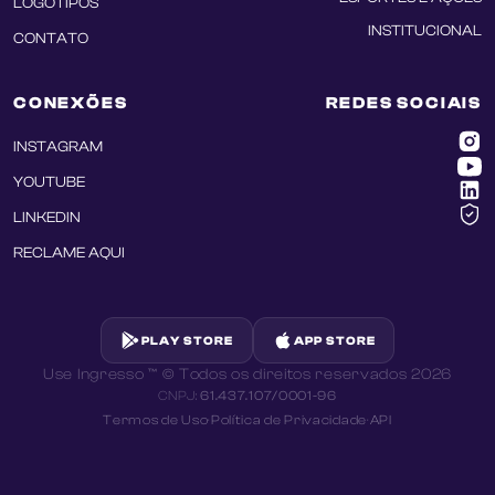
LOGOTIPOS
INSTITUCIONAL
CONTATO
CONEXÕES
REDES SOCIAIS
INSTAGRAM
YOUTUBE
LINKEDIN
RECLAME AQUI
PLAY STORE
APP STORE
Use Ingresso ™ © Todos os direitos reservados
2026
CNPJ:
61.437.107/0001-96
Termos de Uso
·
Política de Privacidade
·
API