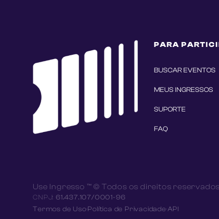
PARA PARTIC
BUSCAR EVENTOS
MEUS INGRESSOS
SUPORTE
FAQ
Use Ingresso ™ © Todos os direitos reservado
CNPJ:
61.437.107/0001-96
Termos de Uso
·
Política de Privacidade
·
API