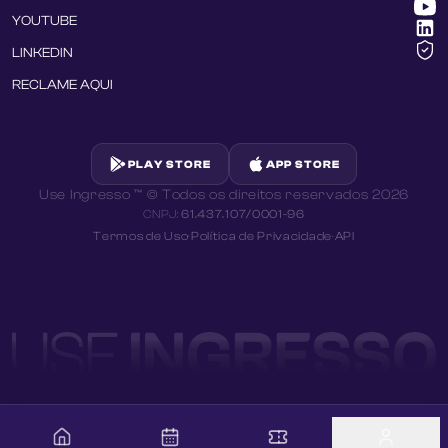
YOUTUBE
LINKEDIN
RECLAME AQUI
PLAY STORE
APP STORE
Use Ingresso ™ © Todos os direitos reservados
2026
CNPJ:
61.437.107/0001-96
Termos de Uso
·
Política de Privacidade
·
API