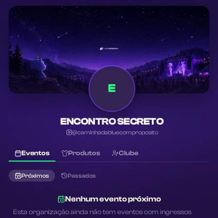
E
ENCONTRO SECRETO
@
caminhadabluecomproposito
Eventos
Produtos
Clube
Próximos
Passados
Nenhum evento próximo
Esta organização ainda não tem eventos com ingressos