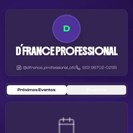
D
D´FRANCE PROFESSIONAL
@
dfrance_professional_ofc
(83) 98702-0298
Próximos Eventos
Produtos