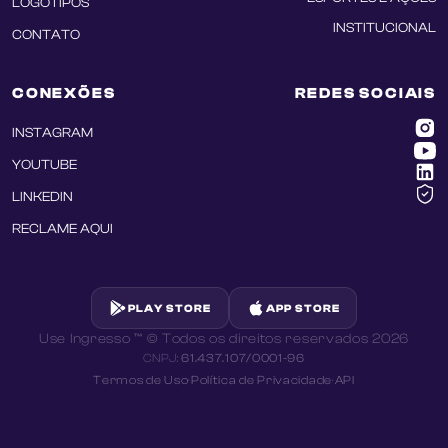
LOGOTIPOS
INSTITUCIONAL
CONTATO
CONEXÕES
REDES SOCIAIS
INSTAGRAM
YOUTUBE
LINKEDIN
RECLAME AQUI
PLAY STORE
APP STORE
Use Ingresso ™ © Todos os direitos reservados
2026
CNPJ:
61.437.107/0001-96
Termos de Uso
·
Política de Privacidade
·
API