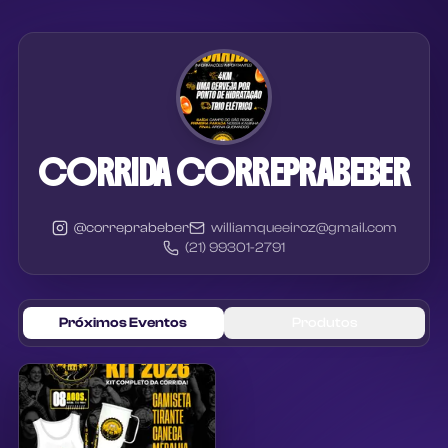
CORRIDA CORREPRABEBER
@
correprabeber
williamqueeiroz@gmail.com
(21) 99301-2791
Próximos Eventos
Produtos