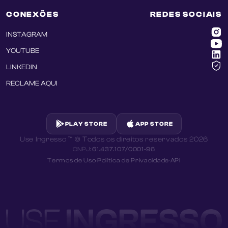
CONEXÕES
REDES SOCIAIS
INSTAGRAM
YOUTUBE
LINKEDIN
RECLAME AQUI
PLAY STORE
APP STORE
Use Ingresso ™ © Todos os direitos reservados
2026
CNPJ:
61.437.107/0001-96
Termos de Uso
·
Política de Privacidade
·
API