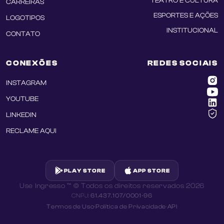
TEATRO E CULTURA
CARREIRAS
ESPORTES E AÇÕES
LOGOTIPOS
INSTITUCIONAL
CONTATO
CONEXÕES
REDES SOCIAIS
INSTAGRAM
YOUTUBE
LINKEDIN
RECLAME AQUI
PLAY STORE
APP STORE
Use Ingresso ™ © Todos os direitos reservados
2026
CNPJ:
61.437.107/0001-96
Termos de Uso
·
Política de Privacidade
·
API