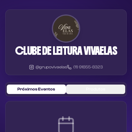
CLUBE DE LEITURA VIVAELAS
@
grupovivaelas
(11) 91855-8323
Próximos Eventos
Produtos