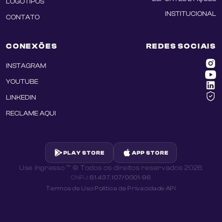
LOGOTIPOS
INSTITUCIONAL
CONTATO
CONEXÕES
REDES SOCIAIS
INSTAGRAM
YOUTUBE
LINKEDIN
RECLAME AQUI
PLAY STORE
APP STORE
Use Ingresso ™ © Todos os direitos reservados
2026
CNPJ:
61.437.107/0001-96
Termos de Uso
·
Política de Privacidade
·
API