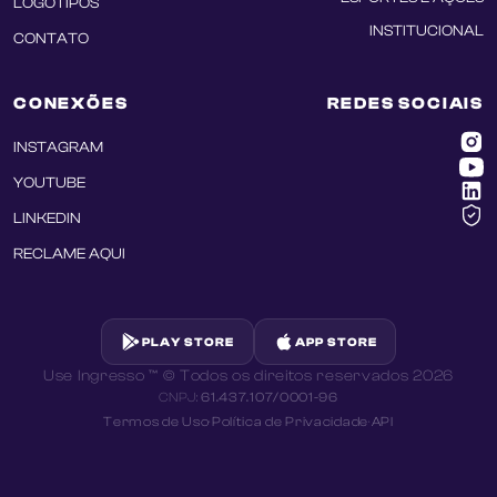
LOGOTIPOS
INSTITUCIONAL
CONTATO
CONEXÕES
REDES SOCIAIS
INSTAGRAM
YOUTUBE
LINKEDIN
RECLAME AQUI
PLAY STORE
APP STORE
Use Ingresso ™ © Todos os direitos reservados
2026
CNPJ:
61.437.107/0001-96
Termos de Uso
·
Política de Privacidade
·
API