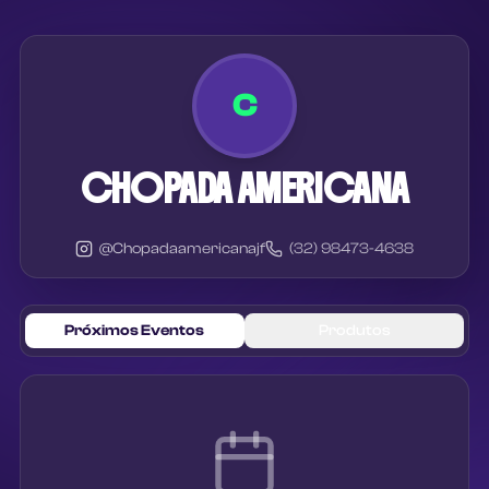
C
CHOPADA AMERICANA
@
Chopadaamericanajf
(32) 98473-4638
Próximos Eventos
Produtos