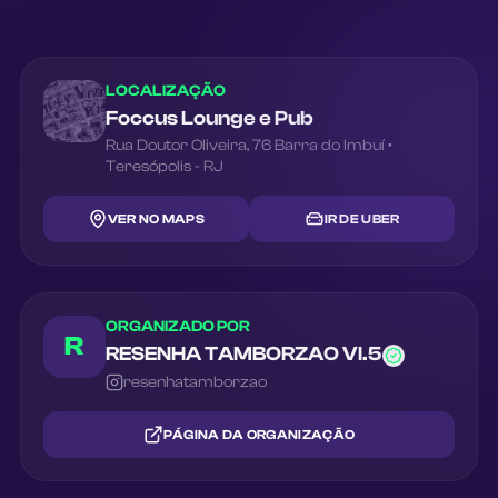
LOCALIZAÇÃO
Foccus Lounge e Pub
Rua Doutor Oliveira
,
76
Barra do Imbuí
•
Teresópolis
-
RJ
VER NO MAPS
IR DE UBER
ORGANIZADO POR
R
RESENHA TAMBORZAO Vl.5
resenhatamborzao
PÁGINA DA ORGANIZAÇÃO