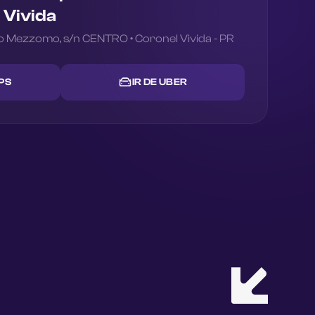
 Vivida
lo Mezzomo
,
s/n
CENTRO
•
Coronel Vivida
-
PR
PS
IR DE UBER