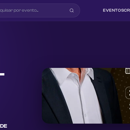
EVENTOS
CR
-
 DE