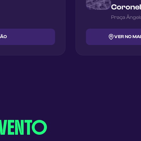
Coronel
Praça Ânge
ÇÃO
VER NO MA
EVENTO