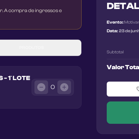
DETA
r. A compra de ingressos e
Evento:
Motiva
Data:
23 de jun
PRODUTOS
Subtotal
Valor Tota
 1º LOTE
0