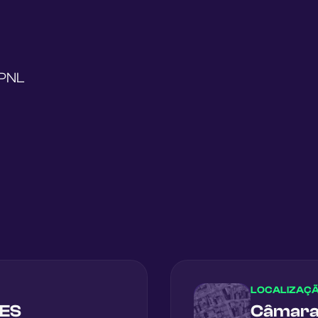
e
 PNL
LOCALIZAÇ
ES
Câmara 