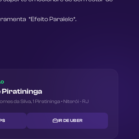
amenta  *Efeito Paralelo*.
ÃO
 Piratininga
omes da Silva
,
1
Piratininga
•
Niterói
-
RJ
PS
IR DE UBER