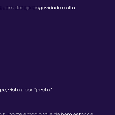
 quem deseja longevidade e alta 
o, vista a cor *preta.*
o suporte emocional e de bem estar de 