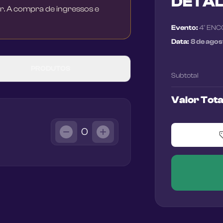
DETA
r. A compra de ingressos e
Evento:
4° ENC
Data:
8 de ago
PRODUTOS
Subtotal
Valor Tota
0