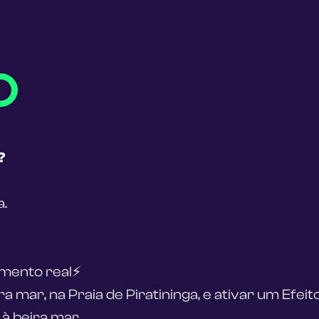
O
❓ 
.
imento real⚡
 mar, na Praia de Piratininga, e ativar um Efeito
à beira mar.