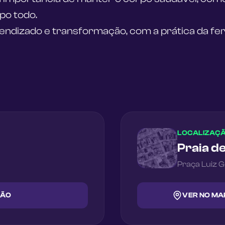
po todo.
ndizado e transformação, com a prática da ferr
LOCALIZAÇ
Praia de
Praça Luiz G
ÇÃO
VER NO MA