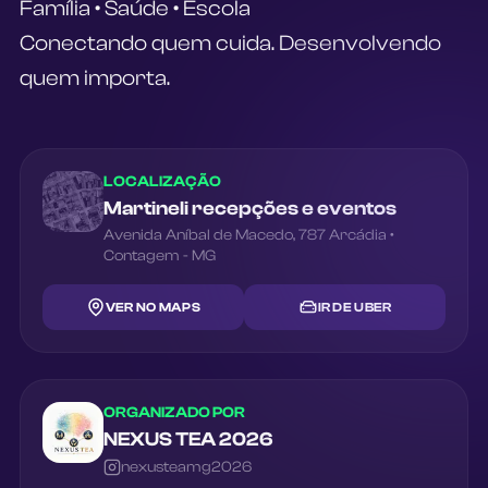
Família • Saúde • Escola
Conectando quem cuida. Desenvolvendo 
quem importa.
LOCALIZAÇÃO
Martineli recepções e eventos
Avenida Aníbal de Macedo
,
787
Arcádia
•
Contagem
-
MG
VER NO MAPS
IR DE UBER
ORGANIZADO POR
NEXUS TEA 2026
nexusteamg2026