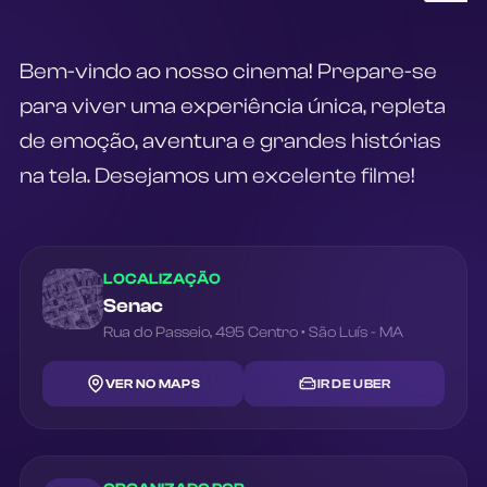
Bem-vindo ao nosso cinema! Prepare-se 
para viver uma experiência única, repleta 
de emoção, aventura e grandes histórias 
na tela. Desejamos um excelente filme!
LOCALIZAÇÃO
Senac
Rua do Passeio
,
495
Centro
•
São Luís
-
MA
VER NO MAPS
IR DE UBER